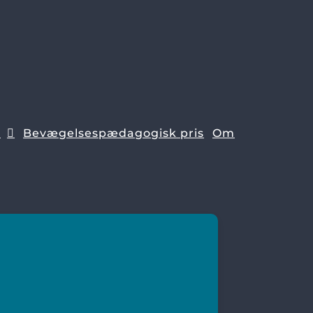
e
Bevægelsespædagogisk pris
Om