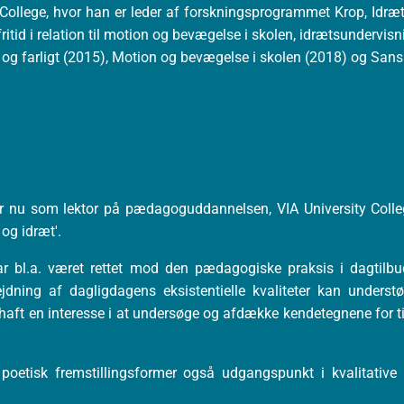
 College, hvor han er leder af forskningsprogrammet Krop, Idræt
ritid i relation til motion og bevægelse i skolen, idrætsundervis
 og farligt (2015), Motion og bevægelse i skolen (2018) og Sans
jder nu som lektor på pædagoguddannelsen, VIA University Coll
og idræt'.
har bl.a. været rettet mod den pædagogiske praksis i dagtilb
ing af dagligdagens eksistentielle kvaliteter kan understøt
le haft en interesse i at undersøge og afdække kendetegnene for 
 poetisk fremstillingsformer også udgangspunkt i kvalitative 