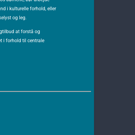
i kulturelle forhold, eller
elyst og leg.
tilbud at forstå og
 i forhold til centrale