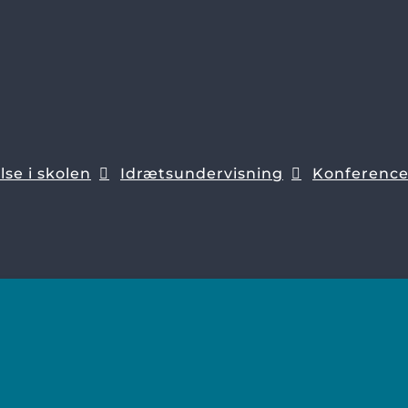
se i skolen
Idrætsundervisning
Konferenc