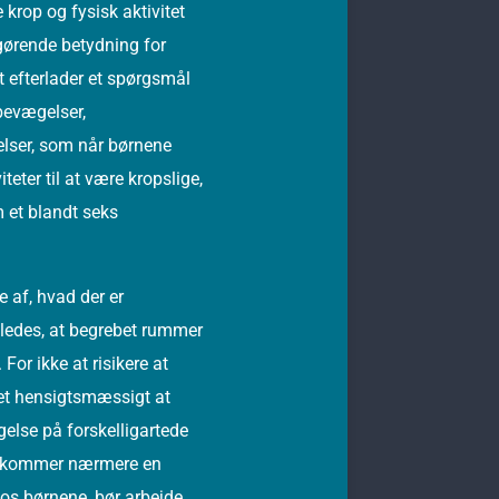
krop og fysisk aktivitet
gørende betydning for
et efterlader et spørgsmål
 bevægelser,
gelser, som når børnene
eter til at være kropslige,
 et blandt seks
e af, hvad der er
åledes, at begrebet rummer
or ikke at risikere at
et hensigtsmæssigt at
else på forskelligartede
og kommer nærmere en
os børnene, bør arbejde