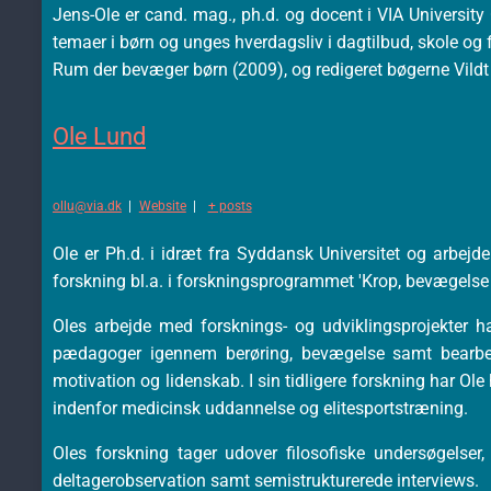
Jens-Ole er cand. mag., ph.d. og docent i VIA University
temaer i børn og unges hverdagsliv i dagtilbud, skole og f
Rum der bevæger børn (2009), og redigeret bøgerne Vildt
Ole Lund
ollu@via.dk
|
Website
|
+ posts
Ole er Ph.d. i idræt fra Syddansk Universitet og arbe
forskning bl.a. i forskningsprogrammet 'Krop, bevægelse 
Oles arbejde med forsknings- og udviklingsprojekter 
pædagoger igennem berøring, bevægelse samt bearbejdn
motivation og lidenskab. I sin tidligere forskning har O
indenfor medicinsk uddannelse og elitesportstræning.
Oles forskning tager udover filosofiske undersøgelser,
deltagerobservation samt semistrukturerede interviews.