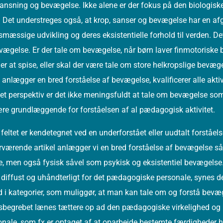
sansning og bevægelse. Ikke alene er der fokus på den biologiske 
. Det understreges også, at krop, sanser og bevægelse har en af
etsmæssige udvikling og deres eksistentielle forhold til verden. D
bevægelse. Er der tale om bevægelse, når børn laver finmotoriske
ler at spise, eller skal der være tale om store helkropslige bevæ
nlægger en bred forståelse af bevægelse, kvalificerer alle aktivit
et perspektiv er det ikke meningsfuldt at tale om bevægelse som
ære grundlæggende for forståelsen af al pædagogisk aktivitet.
eltet er kendetegnet ved en underforstået eller uudtalt forståels
rværende artikel anlægger vi en bred forståelse af bevægelse s
e, men også fysisk såvel som psykisk og eksistentiel bevægelse. F
diffust og uhåndterligt for det pædagogiske personale, synes d
 i kategorier, som muliggør, at man kan tale om og forstå bevæg
esbegrebet lænes tættere op ad den pædagogiske virkelighed 
nale, som fx er optaget af at oparbejde bestemte færdigheder h