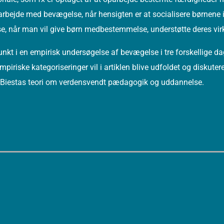
ejde med bevægelse, når hensigten er at socialisere børnene ind 
 når man vil give børn medbestemmelse, understøtte deres virk
t i en empirisk undersøgelse af bevægelse i tre forskellige dag
iriske kategoriseringer vil i artiklen blive udfoldet og diskuteret
t Biestas teori om verdensvendt pædagogik og uddannelse.