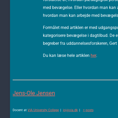
med bevægelse. Eller hvordan man kan arb
hvordan man kan arbejde med bevægelse,
Formålet med artiklen er med udgangspunk
kategorisere bevægelse i dagtilbud. De emp
begreber fra uddannelsesforskeren, Ger
Du kan læse hele artiklen
her
.
Jens-Ole Jensen
Docent
at
VIA University College
|
joj@via.dk
|
+ posts