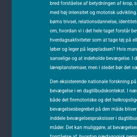
bred forståelse af betydningen af krop, 
med høj intensitet og motorisk udvikling
børns trivsel, relationsdannelse, identit
om, hvordan vi i det hele taget forstår 
hverdagsaktiviteter som at tage tøj på el
løber og leger på legepladsen? Hvis man a
sanselige og at indeholde bevægelse. I d
læreplanstemaer, men i stedet bør det v
Den eksisterende nationale forskning på f
bevægelse i en dagtilbudskontekst. I næ
både det finmotoriske og det helkropslig
bevægelsesbegrebet på den måde bliver 
inddele bevægelsespraksisser i dagtilbud
måder. Det kan muliggøre, at bevægels
forståelse af, hvordan pædagogisk perso