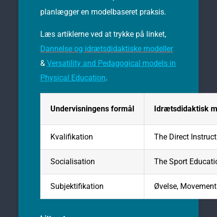
planlægger en modelbaseret praksis.
Læs artiklerne ved at trykke på linket,
Dannelse og idrætsdidaktiske modeller
&
Versatility and Pedagogical models in
Physical Education
.
Undervisningens formål
Idrætsdidaktisk 
Kvalifikation
The Direct Instruc
Socialisation
The Sport Educat
Subjektifikation
Øvelse,
Movement 