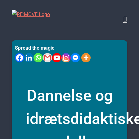
Skip
to
content
Spread the magic
Dannelse og
idrætsdidaktisk