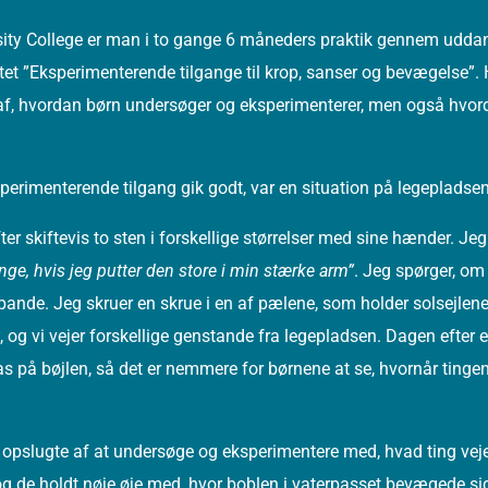
y College er man i to gange 6 måneders praktik gennem uddanne
tet ”Eksperimenterende tilgange til krop, sanser og bevægelse”. H
 af, hvordan børn undersøger og eksperimenterer, men også hvor
perimenterende tilgang gik godt, var en situation på legepladsen
er skiftevis to sten i forskellige størrelser med sine hænder. J
unge, hvis jeg putter den store i min stærke arm”
. Jeg spørger, om
o spande. Jeg skruer en skrue i en af pælene, som holder solsejlen
og vi vejer forskellige genstande fra legepladsen. Dagen efter 
 på bøjlen, så det er nemmere for børnene at se, hvornår tingen
r opslugte af at undersøge og eksperimentere med, hvad ting vej
 og de holdt nøje øje med, hvor boblen i vaterpasset bevægede sig 