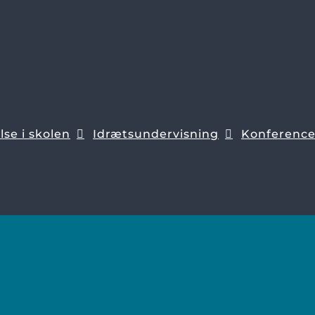
se i skolen
Idrætsundervisning
Konferenc