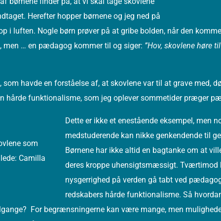
n af børnene finder på, at vi skal tage skovlene
dtaget. Herefter hopper børnene og jeg ned på
p i luften. Nogle børn prøver på at gribe bolden, når den kommer 
 2, men … en pædagog kommer til og siger:
”Hov, skovlene høre til
, som havde en forståelse af, at skovlene var til at grave med, d
den hårde funktionalisme, som jeg oplever sommetider præger p
Dette er ikke et enestående eksempel, men no
medstuderende kan nikke genkendende til ge
kovlene som
Børnene har ikke altid en bagtanke om at vill
llede: Camilla
deres kroppe uhensigtsmæssigt. Tværtimod 
nysgerrighed på verden gå tabt ved pædagog
redskabers hårde funktionalisme. Så hvorda
tilgange? For begrænsningerne kan være mange, men mulighedern