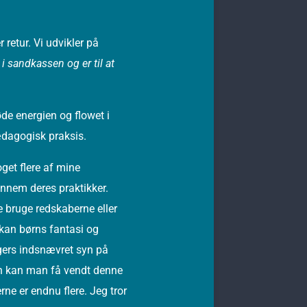
retur. Vi udvikler på
 i sandkassen og er til at
øde energien og flowet i
ædagogisk praksis.
get flere af mine
nnem deres praktikker.
e bruge redskaberne eller
kan børns fantasi og
ers indsnævret syn på
n kan man få vendt denne
e er endnu flere. Jeg tror