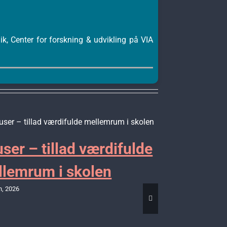
, Center for forskning & udvikling på VIA
ser – tillad værdifulde
”Kalde
lemrum i skolen
Bevæg
h, 2026
specia