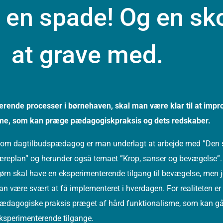
 en spade! Og en skov
at grave med.
ende processer i børnehaven, skal man være klar til at impr
sme, som kan præge pædagogiskpraksis og dets redskaber.
om dagtilbudspædagog er man underlagt at arbejde med ”Den
æreplan” og herunder også temaet ”Krop, sanser og bevægelse”. E
ørn skal have en eksperimenterende tilgang til bevægelse, men je
an være svært at få implementeret i hverdagen. For realiteten er
ædagogiske praksis præget af hård funktionalisme, som kan 
ksperimenterende tilgange.