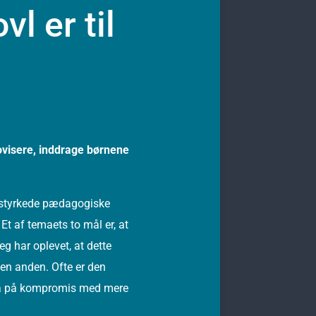
l er til
ovisere, inddrage børnene
 styrkede pædagogiske
t af temaets to mål er, at
g har oplevet, at dette
 en anden. Ofte er den
gå på kompromis med mere