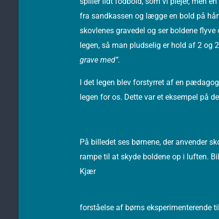
spiller lidt fodbold, som vi plejer, men e
fra sandkassen og lægge en bold på hån
skovlenes gravedel og ser boldene flyve o
legen, så man pludselig er hold af 2 og
grave med”.
I det legen blev forstyrret af en pædagog
legen for os. Dette var et eksempel på 
På billedet ses børnene, der anvender s
rampe til at skyde boldene op i luften. Bi
Kjær
forståelse af børns eksperimenterende 