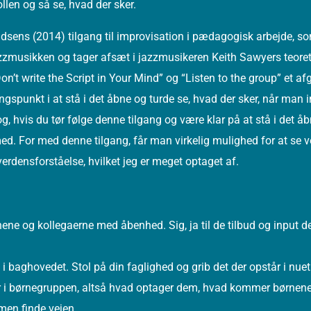
llen og så se, hvad der sker.
dsens (2014) tilgang til improvisation i pædagogisk arbejde, so
jazzmusikken og tager afsæt i jazzmusikeren Keith Sawyers teoreti
n’t write the Script in Your Mind” og “Listen to the group” et a
gspunkt i at stå i det åbne og turde se, hvad der sker, når man 
 hvis du tør følge denne tilgang og være klar på at stå i det å
 med. For med denne tilgang, får man virkelig mulighed for at se 
rdensforståelse, hvilket jeg er meget optaget af.
ne og kollegaerne med åbenhed. Sig, ja til de tilbud og input 
i baghovedet. Stol på din faglighed og grib det der opstår i nuet
i børnegruppen, altså hvad optager dem, hvad kommer børnene 
mmen finde vejen.