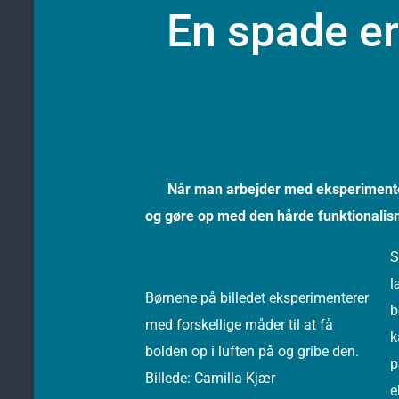
En spade er
Når man arbejder med eksperimenter
og gøre op med den hårde funktionali
S
l
Børnene på billedet eksperimenterer
b
med forskellige måder til at få
k
bolden op i luften på og gribe den.
p
Billede: Camilla Kjær
e