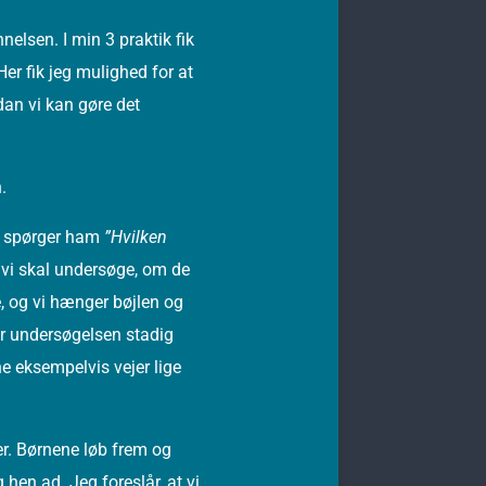
lsen. I min 3 praktik fik
er fik jeg mulighed for at
dan vi kan gøre det
.
eg spørger ham
”Hvilken
 vi skal undersøge, om de
e, og vi hænger bøjlen og
er undersøgelsen stadig
e eksempelvis vejer lige
er. Børnene løb frem og
hen ad. Jeg foreslår, at vi