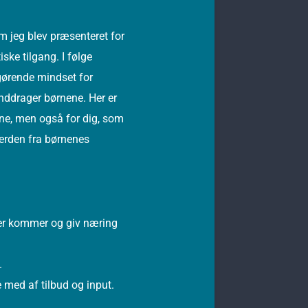
m jeg blev præsenteret for
ske tilgang. I følge
fgørende mindset for
inddrager børnene. Her er
bne, men også for dig, som
verden fra børnenes
der kommer og giv næring
.
med af tilbud og input.