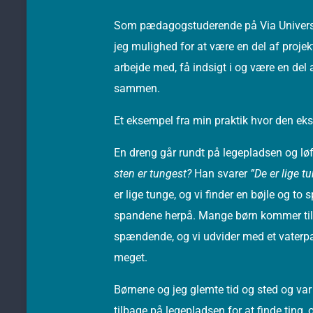
Som pædagogstuderende på Via Universit
jeg mulighed for at være en del af projek
arbejde med, få indsigt i og være en del
sammen.
Et eksempel fra min praktik hvor den eks
En dreng går rundt på legepladsen og løft
sten er tungest?
Han svarer
”De er lige t
er lige tunge, og vi finder en bøjle og t
spandene herpå. Mange børn kommer til, 
spændende, og vi udvider med et vaterpas
meget.
Børnene og jeg glemte tid og sted og va
tilbage på legepladsen for at finde ting,