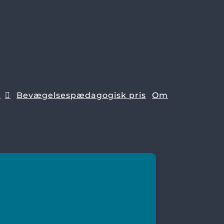
e
Bevægelsespædagogisk pris
Om