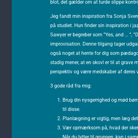
blot, det gælder om at turde slippe kontro
Jeg fandt min inspiration fra Sonja Sven
på studiet. Hun finder sin inspiration i 
Sawyer er begreber som ”Yes, and … ”, ”Do
improvisation. Denne tilgang tager udgan
også noget at hente for dig som pædagog,
stadig mener, at en skovl er til at grave
perspektiv og være medskaber af deres ve
3 gode råd fra mig:
Brug din nysgerrighed og mød børne
til disse.
Planlægning er vigtig, men læg det 
Vær opmærksom på, hvad der sker 
Når du lytter til gruppen, kan i sa