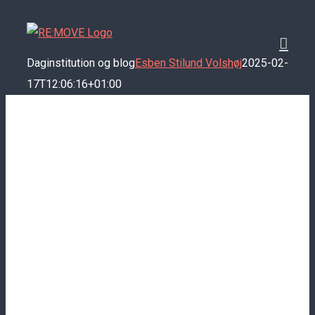
Skip
to
content
Daginstitution og blog
Esben Stilund Volshøj
2025-02-
17T12:06:16+01:00