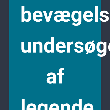
bevægelse
undersøg
af
legende