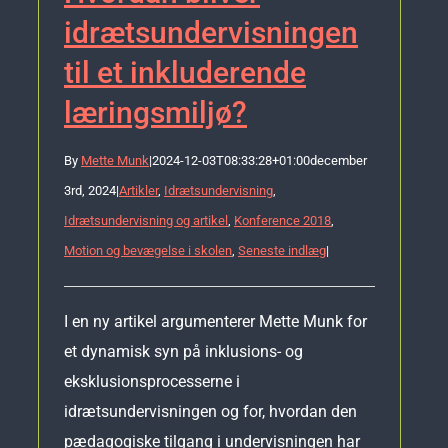
idrætsundervisningen
til et inkluderende
læringsmiljø?
By
Mette Munk
|
2024-12-03T08:33:28+01:00
december
3rd, 2024
|
Artikler
,
Idrætsundervisning
,
Idrætsundervisning og artikel
,
Konference 2018
,
Motion og bevægelse i skolen
,
Seneste indlæg
|
I en ny artikel argumenterer Mette Munk for
et dynamisk syn på inklusions- og
eksklusionsprocesserne i
idrætsundervisningen og for, hvordan den
pædagogiske tilgang i undervisningen har