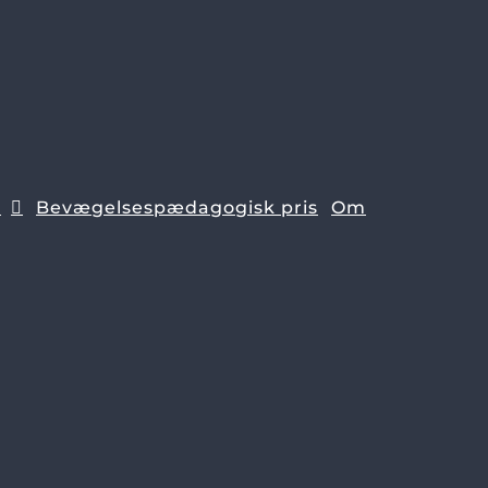
e
Bevægelsespædagogisk pris
Om