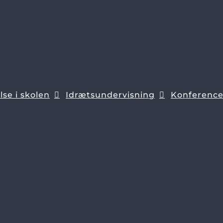
se i skolen
Idrætsundervisning
Konferenc