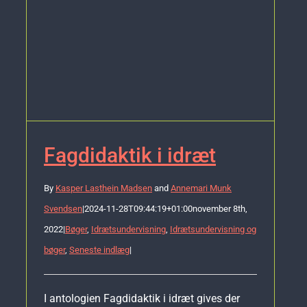
Fagdidaktik i idræt
By
Kasper Lasthein Madsen
and
Annemari Munk
Svendsen
|
2024-11-28T09:44:19+01:00
november 8th,
2022
|
Bøger
,
Idrætsundervisning
,
Idrætsundervisning og
bøger
,
Seneste indlæg
|
I antologien Fagdidaktik i idræt gives der