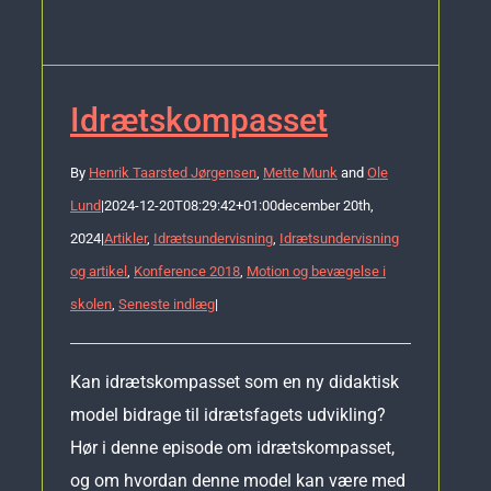
Idrætskompasset
By
Henrik Taarsted Jørgensen
,
Mette Munk
and
Ole
Lund
|
2024-12-20T08:29:42+01:00
december 20th,
2024
|
Artikler
,
Idrætsundervisning
,
Idrætsundervisning
og artikel
,
Konference 2018
,
Motion og bevægelse i
skolen
,
Seneste indlæg
|
Kan idrætskompasset som en ny didaktisk
model bidrage til idrætsfagets udvikling?
Hør i denne episode om idrætskompasset,
og om hvordan denne model kan være med