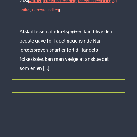
2024
|
Artikler
,
Idrætsundervisning
,
Idrætsundervisning og
artikel
,
Seneste indlæg
|
Afskaffelsen af idrætsprøven kan blive den
bedste gave for faget nogensinde Når
idrætsprøven snart er fortid i landets
folkeskoler, kan man vælge at anskue det
som en en [...]