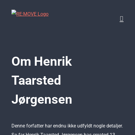
Skip
to
content
Om
Henrik
Taarsted
Jørgensen
Denne forfatter har endnu ikke udfyldt nogle detaljer.
So far Henrik Taarsted Jørgensen has created 13