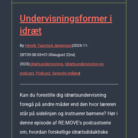
Undervisningsformer i
idræt
By
Henrik Taarsted Jørgensen
|
2024-11-
28T09:38:33+01:00
august 22nd,
2023
|
Idrætsundervisning
,
Idrætsundervisning og
podcast
,
Podcast
,
Seneste indlæg
|
Kan du forestille dig idrætsundervisning
foregå på andre måder end den hvor læreren
står på sidelinjen og instruerer børnene? Hør i
denne episode af RE:MOVE's podcastserie
om, hvordan forskellige idrætsdidaktiske