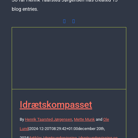
blog entries.
Facebook
E-
mail
Idrætskompasset
By
Henrik Taarsted Jørgensen
,
Mette Munk
and
Ole
Lund
|
2024-12-20T08:29:42+01:00
december 20th,
2024
|
Artikler
,
Idrætsundervisning
,
Idrætsundervisning og