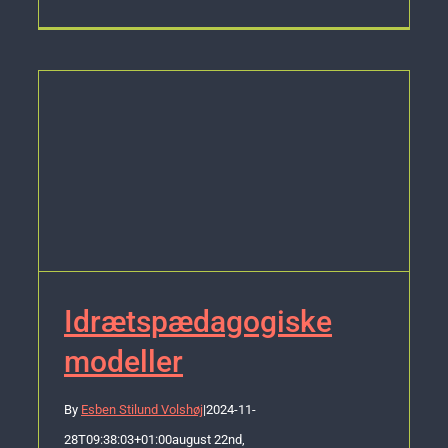
Idrætspædagogiske
modeller
By
Esben Stilund Volshøj
|
2024-11-
28T09:38:03+01:00
august 22nd,