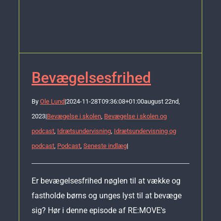
Bevægelsesfrihed
By
Ole Lund
|
2024-11-28T09:36:08+01:00
august 22nd,
2023
|
Bevægelse i skolen
,
Bevægelse i skolen og
podcast
,
Idrætsundervisning
,
Idrætsundervisning og
podcast
,
Podcast
,
Seneste indlæg
|
Er bevægelsesfrihed nøglen til at vække og
fastholde børns og unges lyst til at bevæge
sig? Hør i denne episode af RE:MOVE's