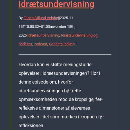
idrætsundervisning
By
Esben Stilund Volshøj
|
2025-11-
16T18:50:32+01:00
november 15th,
2025
|
Idrætsundervisning
,
Idrætsundervisning og
podcast
,
Podcast
,
Seneste indlæg
|
Hvordan kan vi støtte meningsfulde
oplevelser i idrætsundervisningen? Hør i
denne episode om, hvorfor
idrætsundervisningen bør rette
opmærksomheden mod de kropslige, før-
refleksive dimensioner af elevernes
oplevelser - det som mærkes i kroppen før
refleksionen.