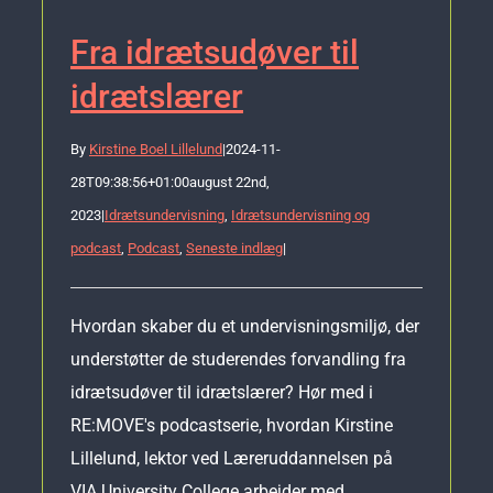
Fra idrætsudøver til
idrætslærer
By
Kirstine Boel Lillelund
|
2024-11-
28T09:38:56+01:00
august 22nd,
2023
|
Idrætsundervisning
,
Idrætsundervisning og
podcast
,
Podcast
,
Seneste indlæg
|
Hvordan skaber du et undervisningsmiljø, der
understøtter de studerendes forvandling fra
idrætsudøver til idrætslærer? Hør med i
RE:MOVE's podcastserie, hvordan Kirstine
Lillelund, lektor ved Læreruddannelsen på
VIA University College arbejder med