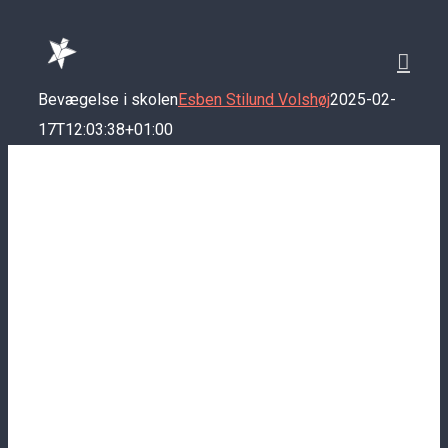
Skip
to
content
Bevægelse i skolen
Esben Stilund Volshøj
2025-02-
17T12:03:38+01:00