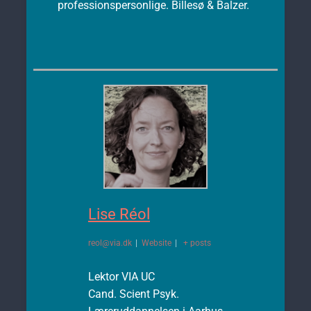
professionspersonlige. Billesø & Balzer.
Lise Réol
reol@via.dk
|
Website
|
+ posts
Lektor VIA UC
Cand. Scient Psyk.